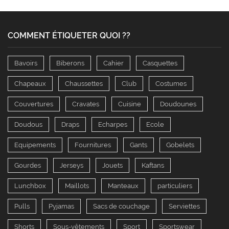
COMMENT ÉTIQUETER QUOI ??
Bavoirs
Biberons
Cahier
Casquettes
Chapeaux
Chaussettes
Club
Costumes
Couvertures
Cravates
Cuisine
Doudounes
Doudous
Draps
Echarpes
Ecole
Equipements
Fournitures
Gants
Gobelets
Gourdes
Jerseys
Jouets
Kaftans
Lunchbox
Maillots
Manteaux
particuliers
Pulls
Pyjamas
Sacs de couchage
Serviettes
Shorts
Sous-vêtements
Sport
Sportswear