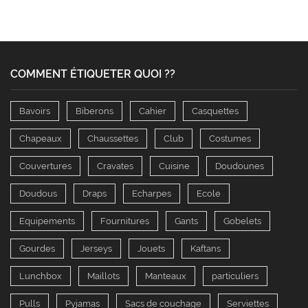
COMMENT ÉTIQUETER QUOI ??
Bavoirs
Biberons
Cahier
Casquettes
Chapeaux
Chaussettes
Club
Costumes
Couvertures
Cravates
Cuisine
Doudounes
Doudous
Draps
Echarpes
Ecole
Equipements
Fournitures
Gants
Gobelets
Gourdes
Jerseys
Jouets
Kaftans
Lunchbox
Maillots
Manteaux
particuliers
Pulls
Pyjamas
Sacs de couchage
Serviettes